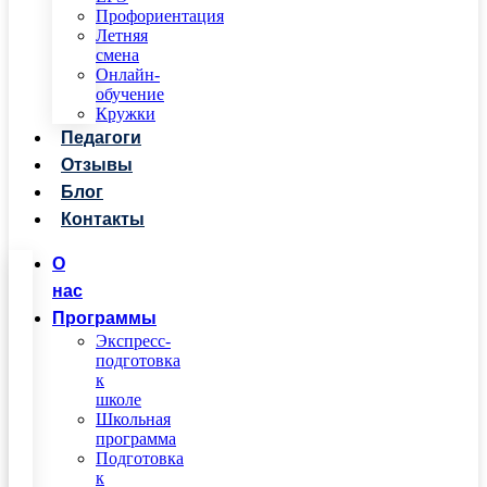
Профориентация
Летняя
смена
Онлайн-
обучение
Кружки
Педагоги
Отзывы
Блог
Контакты
О
нас
Программы
Экспресс-
подготовка
к
школе
Школьная
программа
Подготовка
к