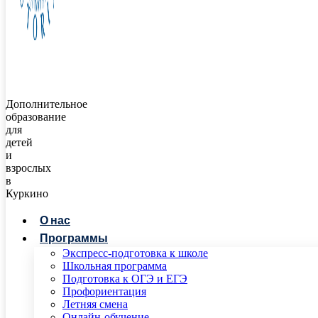
Дополнительное
образование
для
детей
и
взрослых
в
Куркино
О нас
Программы
Экспресс-подготовка к школе
Школьная программа
Подготовка к ОГЭ и ЕГЭ
Профориентация
Летняя смена
Онлайн-обучение