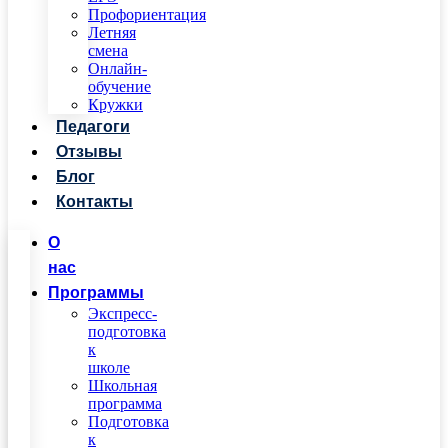
Профориентация
Летняя
смена
Онлайн-
обучение
Кружки
Педагоги
Отзывы
Блог
Контакты
О
нас
Программы
Экспресс-
подготовка
к
школе
Школьная
программа
Подготовка
к