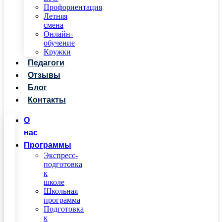
Профориентация
Летняя
смена
Онлайн-
обучение
Кружки
Педагоги
Отзывы
Блог
Контакты
О
нас
Программы
Экспресс-
подготовка
к
школе
Школьная
программа
Подготовка
к